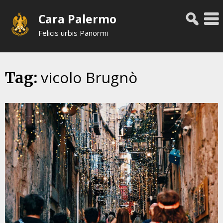
Skip
Cara Palermo
to
content
Felicis urbis Panormi
vicolo Brugnò
Tag: