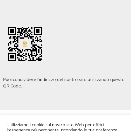
Puoi condividere l'indirizzo del nostro sito utilizzando questo
QR Code.
Copyright
Cara Palermo
. All rights reserved.
| Powered by
Utilizziamo i cookie sul nostro sito Web per offrirti
Writers Blogily Theme
l'esperienza più pertinente, ricordando le tue preferenze