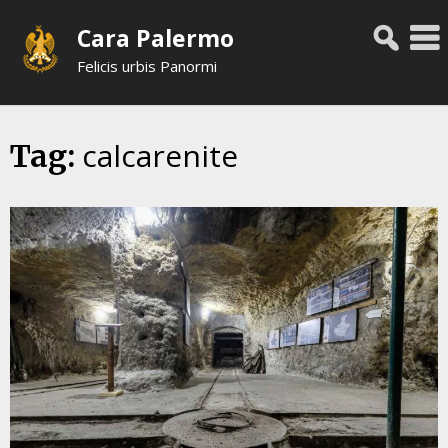
Skip
Cara Palermo
to
content
Felicis urbis Panormi
calcarenite
Tag: