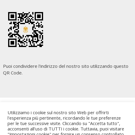
Puoi condividere l'indirizzo del nostro sito utilizzando questo
QR Code.
Copyright
Cara Palermo
. All rights reserved.
| Powered by
Utilizziamo i cookie sul nostro sito Web per offrirti
Writers Blogily Theme
l'esperienza più pertinente, ricordando le tue preferenze
per le tue successive visite. Cliccando su "Accetta tutto",
acconsenti all'uso di TUTTI i cookie. Tuttavia, puoi visitare
"Impostazioni cookie" per fornire un consenso controllato.