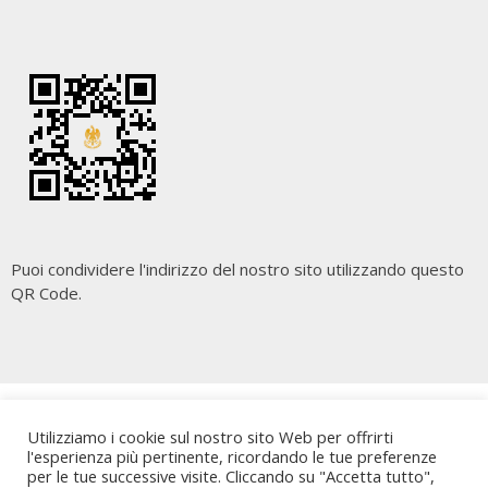
Puoi condividere l'indirizzo del nostro sito utilizzando questo
QR Code.
Copyright
Cara Palermo
. All rights reserved.
| Powered by
Utilizziamo i cookie sul nostro sito Web per offrirti
Writers Blogily Theme
l'esperienza più pertinente, ricordando le tue preferenze
per le tue successive visite. Cliccando su "Accetta tutto",