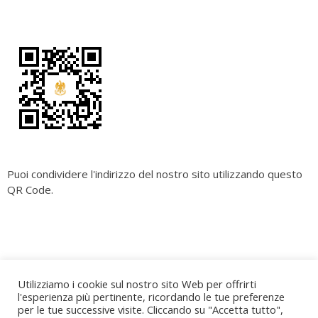
Puoi condividere l'indirizzo del nostro sito utilizzando questo
QR Code.
Copyright
Cara Palermo
. All rights reserved.
| Powered by
Utilizziamo i cookie sul nostro sito Web per offrirti
Writers Blogily Theme
l'esperienza più pertinente, ricordando le tue preferenze
per le tue successive visite. Cliccando su "Accetta tutto",