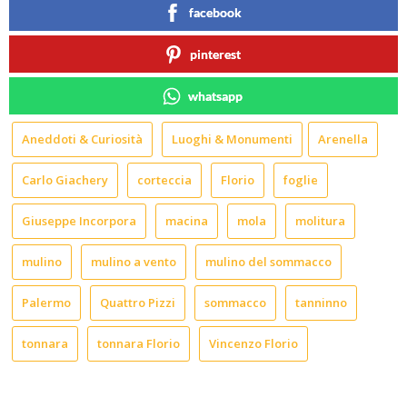
facebook
pinterest
whatsapp
Aneddoti & Curiosità
Luoghi & Monumenti
Arenella
Carlo Giachery
corteccia
Florio
foglie
Giuseppe Incorpora
macina
mola
molitura
mulino
mulino a vento
mulino del sommacco
Palermo
Quattro Pizzi
sommacco
tanninno
tonnara
tonnara Florio
Vincenzo Florio