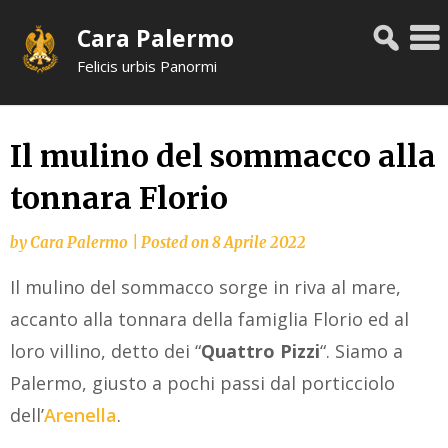
Skip
Cara Palermo
to
content
Felicis urbis Panormi
Il mulino del sommacco alla
tonnara Florio
by
Cara Palermo
|
Posted on
8 Aprile 2022
Il mulino del sommacco sorge in riva al mare,
accanto alla tonnara della famiglia Florio ed al
loro villino, detto dei “
Quattro Pizzi
“. Siamo a
Palermo, giusto a pochi passi dal porticciolo
dell’
Arenella
.