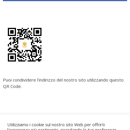
Puoi condividere l'indirizzo del nostro sito utilizzando questo
QR Code.
Copyright
Cara Palermo
. All rights reserved.
| Powered by
Utilizziamo i cookie sul nostro sito Web per offrirti
Writers Blogily Theme
l'esperienza più pertinente, ricordando le tue preferenze