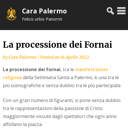
Skip
Cara Palermo
to
content
Felicis urbis Panormi
La processione dei Fornai
by
Cara Palermo
|
Posted on
16 Aprile 2022
La processione
dei Fornai
, tra le
manifestazioni
religiose
della Settimana Santa a Palermo, è una tra le
più scenografiche e senza dubbio tra le più partecipate.
Con un gran numero di figuranti, si pone senza dubbio
tra le rappresentazioni della passione di Cristo
maggiormente vissute dagli spettatori che ogni anno
affollano la piazza.