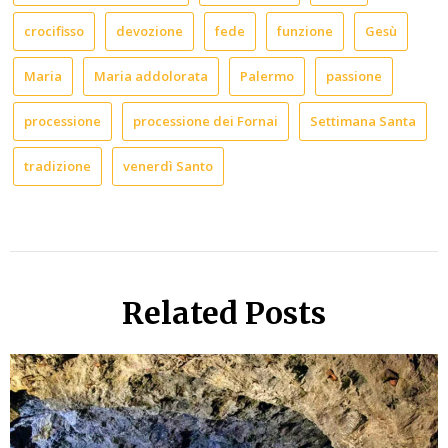
crocifisso
devozione
fede
funzione
Gesù
Maria
Maria addolorata
Palermo
passione
processione
processione dei Fornai
Settimana Santa
tradizione
venerdì Santo
Related Posts