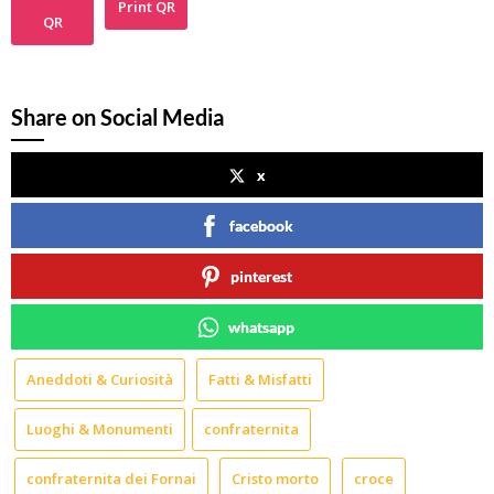
Print QR
QR
Share on Social Media
x
facebook
pinterest
whatsapp
Aneddoti & Curiosità
Fatti & Misfatti
Luoghi & Monumenti
confraternita
confraternita dei Fornai
Cristo morto
croce