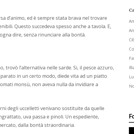
Ca
rsa d’animo, ed è sempre stata brava nel trovare
Am
stenibili. Questo succedeva spesso anche a tavola. E,
An
isogna dire, senza rinunciare alla bontà.
Ci
C
Fa
o, trovò l’alternativa nelle sarde. Si, il pesce azzuro,
Ill
arato in un certo modo, diede vita ad un piatto
Lu
nomati monsù, non aveva nulla da invidiare a
No
ni degli uccelletti venivano sostituite da quelle
F
angrattato, uva passa e pinoli. Un espediente,
ercato, dalla bontà straordinaria.