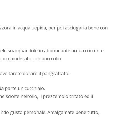
zzora in acqua tiepida, per poi asciugarla bene con
atele sciacquandole in abbondante acqua corrente.
 fuoco moderato con poco olio.
dove farete dorare il pangrattato.
da parte un cucchiaio.
he sciolte nell’olio, il prezzemolo tritato ed il
ondo gusto personale. Amalgamate bene tutto,