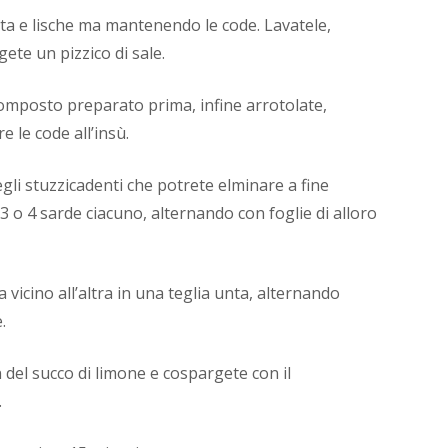
sta e lische ma mantenendo le code. Lavatele,
ete un pizzico di sale.
composto preparato prima, infine arrotolate,
e le code all’insù.
gli stuzzicadenti che potrete elminare a fine
3 o 4 sarde ciacuno, alternando con foglie di alloro
a vicino all’altra in una teglia unta, alternando
.
 del succo di limone e cospargete con il
.