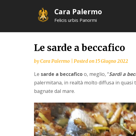
Skip
Cara Palermo
to
content
Felicis urbis Panormi
Le sarde a beccafico
by
Cara Palermo
|
Posted on
15 Giugno 2022
Le
sarde a beccafico
o, meglio, “
Sardi a bec
palermitana, in realtà molto diffusa in quasi t
bagnate dal mare.