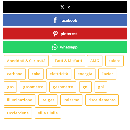
x
facebook
pinterest
whatsapp
Aneddoti & Curiosità
Fatti & Misfatti
AMG
calore
carbone
coke
elettricità
energia
Favier
gas
gasometro
gazometro
gnl
gpl
illuminazione
Italgas
Palermo
riscaldamento
Ucciardone
villa Giulia