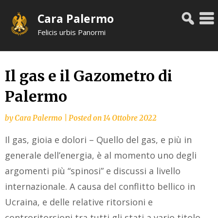
Skip
Cara Palermo
to
content
Felicis urbis Panormi
Il gas e il Gazometro di
Palermo
by
Cara Palermo
|
Posted on
14 Ottobre 2022
Il gas, gioia e dolori – Quello del gas, e più in
generale dell’energia, è al momento uno degli
argomenti più “spinosi” e discussi a livello
internazionale. A causa del conflitto bellico in
Ucraina, e delle relative ritorsioni e
controritorsioni tra tutti gli stati a vario titolo