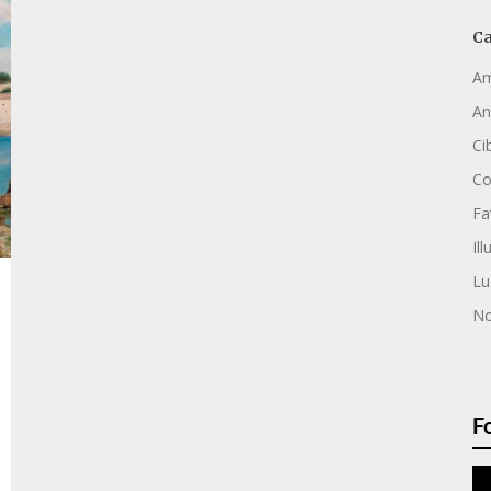
Ca
Am
An
Ci
C
Fa
Ill
Lu
No
F