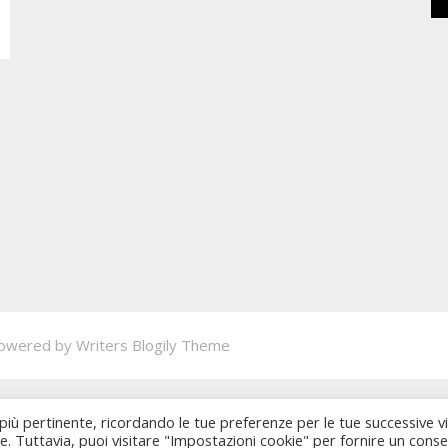
owered by
Writers Blogily Theme
 più pertinente, ricordando le tue preferenze per le tue successive vi
ie. Tuttavia, puoi visitare "Impostazioni cookie" per fornire un cons