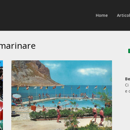
Home
Articol
 marinare
Be
Ci
e 