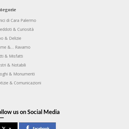
tegorie
ici di Cara Palermo
eddoti & Curiosità
bo & Delizie
ome &… Ravamo
tti & Misfatti
ustri & Notabili
oghi & Monumenti
tizie & Comunicazioni
ollow us on Social Media
x
facebook