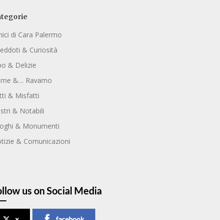
tegorie
ici di Cara Palermo
eddoti & Curiosità
bo & Delizie
ome &… Ravamo
tti & Misfatti
ustri & Notabili
oghi & Monumenti
tizie & Comunicazioni
ollow us on Social Media
x
facebook