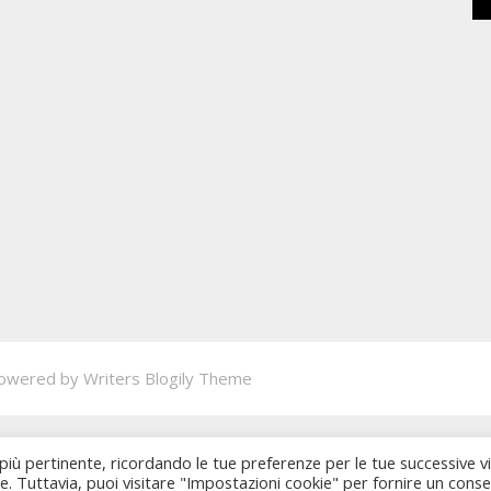
owered by
Writers Blogily Theme
 più pertinente, ricordando le tue preferenze per le tue successive vi
ie. Tuttavia, puoi visitare "Impostazioni cookie" per fornire un cons