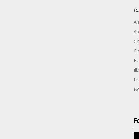
Ca
Am
An
Ci
C
Fa
Ill
Lu
No
F