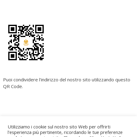
Puoi condividere l'indirizzo del nostro sito utilizzando questo
QR Code.
Copyright
Cara Palermo
. All rights reserved.
| Powered by
Utilizziamo i cookie sul nostro sito Web per offrirti
Writers Blogily Theme
l'esperienza più pertinente, ricordando le tue preferenze