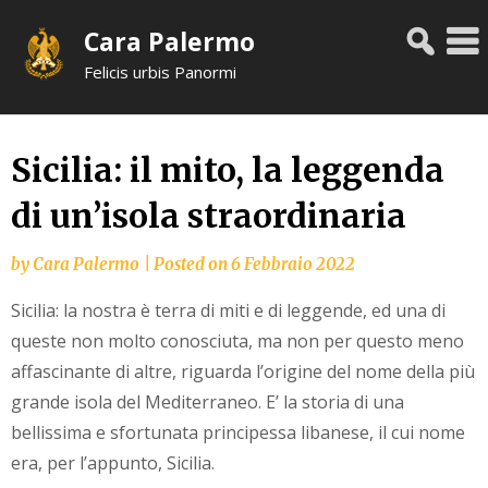
Skip
Cara Palermo
to
content
Felicis urbis Panormi
Sicilia: il mito, la leggenda
di un’isola straordinaria
by
Cara Palermo
|
Posted on
6 Febbraio 2022
Sicilia: la nostra è terra di miti e di leggende, ed una di
queste non molto conosciuta, ma non per questo meno
affascinante di altre, riguarda l’origine del nome della più
grande isola del Mediterraneo. E’ la storia di una
bellissima e sfortunata principessa libanese, il cui nome
era, per l’appunto, Sicilia.