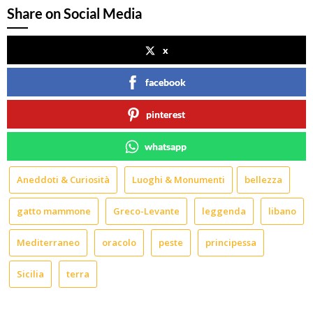
Share on Social Media
x
facebook
pinterest
whatsapp
Aneddoti & Curiosità
Luoghi & Monumenti
bellezza
gatto mammone
Greco-Levante
leggenda
libano
Mediterraneo
oracolo
peste
principessa
Sicilia
terra