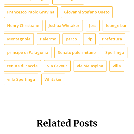
Francesco Paolo Gravina
Giovanni Stefano Oneto
Henry Christiane
Joshua Whitaker
Joss
lounge bar
Montagnola
Palermo
parco
Pip
Prefettura
principe di Palagonia
Senato palermitano
Sperlinga
tenuta di caccia
via Cavour
via Malaspina
villa
villa Sperlinga
Whitaker
Related Posts