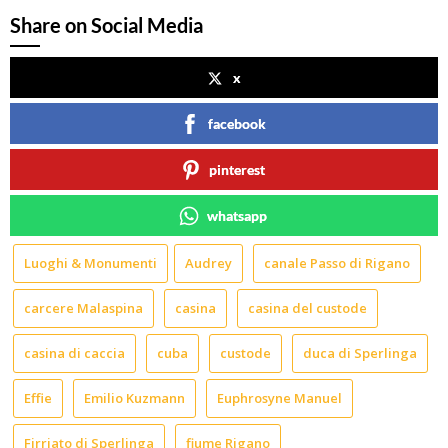
Share on Social Media
x
facebook
pinterest
whatsapp
Luoghi & Monumenti
Audrey
canale Passo di Rigano
carcere Malaspina
casina
casina del custode
casina di caccia
cuba
custode
duca di Sperlinga
Effie
Emilio Kuzmann
Euphrosyne Manuel
Firriato di Sperlinga
fiume Rigano