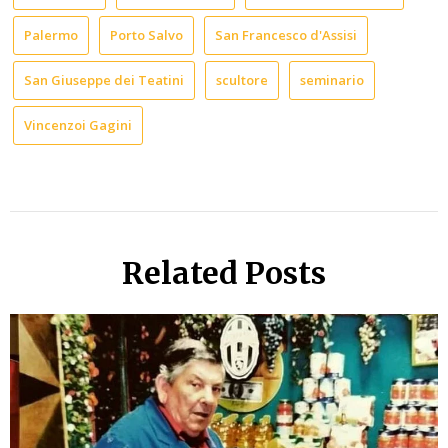
Palermo
Porto Salvo
San Francesco d'Assisi
San Giuseppe dei Teatini
scultore
seminario
Vincenzoi Gagini
Related Posts