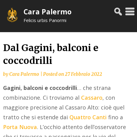
Skip
Cara Palermo
to
content
Felicis urbis Panormi
Dal Gagini, balconi e
coccodrilli
by
Cara Palermo
|
Posted on
27 Febbraio 2022
Gagini, balconi e coccodrilli
… che strana
combinazione. Ci troviamo al
Cassaro
, con
maggiore precisione al Cassaro Alto: cioè quel
tratto che si estende dai
Quattro Canti
fino a
Porta Nuova
. L’occhio attento dell’osservatore
che si trovasse a passeggiare per le vie del