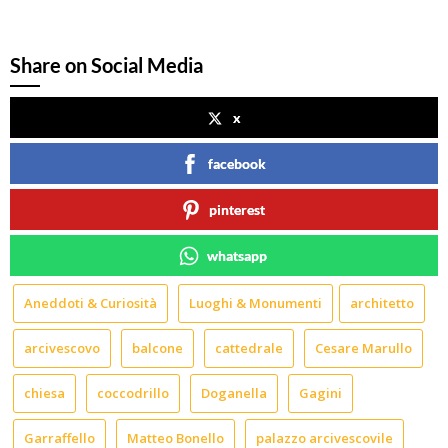
Share on Social Media
x
facebook
pinterest
whatsapp
Aneddoti & Curiosità
Luoghi & Monumenti
architetto
arcivescovo
balcone
cattedrale
Cesare Marullo
chiesa
coccodrillo
Doganella
Gagini
Garraffello
Matteo Bonello
palazzo arcivescovile