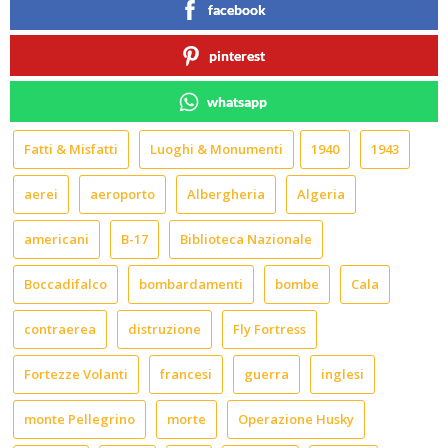
facebook
pinterest
whatsapp
Fatti & Misfatti
Luoghi & Monumenti
1940
1943
aerei
aeroporto
Albergheria
Algeria
americani
B-17
Biblioteca Nazionale
Boccadifalco
bombardamenti
bombe
Cala
contraerea
distruzione
Fly Fortress
Fortezze Volanti
francesi
guerra
inglesi
monte Pellegrino
morte
Operazione Husky