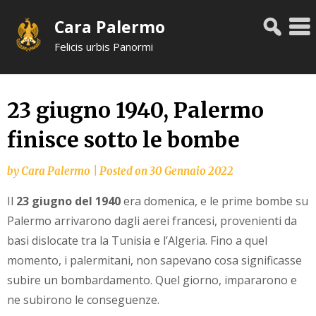
Skip
Cara Palermo
to
content
Felicis urbis Panormi
23 giugno 1940, Palermo
finisce sotto le bombe
by
Cara Palermo
|
Posted on
30 Gennaio 2022
Il
23 giugno del 1940
era domenica, e le prime bombe su
Palermo arrivarono dagli aerei francesi, provenienti da
basi dislocate tra la Tunisia e l’Algeria. Fino a quel
momento, i palermitani, non sapevano cosa significasse
subire un bombardamento. Quel giorno, impararono e
ne subirono le conseguenze.